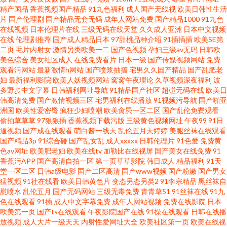
精产国品
香蕉视频国产精品
91九色福利
成人国产无线视
欧美日韩性生活
片
国产伦理剧
国产精品无套无码
成年人网站免费
国产精品1000
91九色
探花 超踫成人91 伊人成人社区 欧美三区国产精品 福利视频导航极品 91次元
在线视频
日本伦理片在线
三级无码在线天堂
久久成人亚洲
日本中文视频
在线
伦理剧推荐
国产成人精品日本
97甜桃品种介绍
91插插插
欧美SE第
二页
毛片内射女
激情另类欧美一二
国产色视频
孕妇三级av无码
日韩欧
官网首页 人人摸97 国产毛片AA 91日本视频在线观看 日韩熟妇一区二区三区
美色综合
美女社区成人
在线免费看片
日本一级
国产传媒视频网站
免费
观看污网站
最新激情h网站
国产喷浆抽搐
宅男久久国产精品
国产乱肥老
九九成人自拍 www情色五月天 亚州色图 麻豆传媒在线观看视频
妇
最新福利影院
欧美人妖视频网站
窝窝午夜理论
久草视频深夜福利
波
多野步中文字幕
日韩福利网址导航
91精品国产社区
超碰无码在线
欧美日
韩高清免费
国产激情视频三区
宅男福利在线播放
91视频污导航
国产啪亚
洲国
欧美性爱密臀
疯狂少妇喷潮
欧美肏屄一区二区
国产乱伦免费观看
偷拍草草草
97狠狠插
香蕉视频下载污版
三级黄色视频网址
午夜99
91日
逼视频
国产成在线观看
萌白酱一线天
乱伦五月天婷婷
美腿丝袜在线观看
国产精品3p
91综合碰
国产乱女乱
成人xxxxx
日韩伦理片
91色爱
免费黄
色av网址
欧美肥老妇
欧美在线tv
加勒比在线视屏
国产美女在线免费
91
香蕉污APP
国产高清自拍一区
第一页草草影院
韩日成人
精品福利
91天
堂一区二区
日韩a级电影
国产二区高清
国产www视频
国产粉嫩
国产男女
猛视频
91社在线看
欧美日韩黄色片
变态另态另类2
91李宗精品
黑丝袜自
慰喷水
乱伦五月
国产无码网站
三级无毒免费
青青草51
91丝袜在线
91九
色在线观看
91插
成人中文字幕免费
成年人网站视频
免费在线影院
日本
欧美第一页
国产ts在线观看
午夜影院国产在线
91操在线观看
日韩在线播
放视频
成人大片一级天天
内射性爱网址大全
欧美社区第一页
欧美在线视