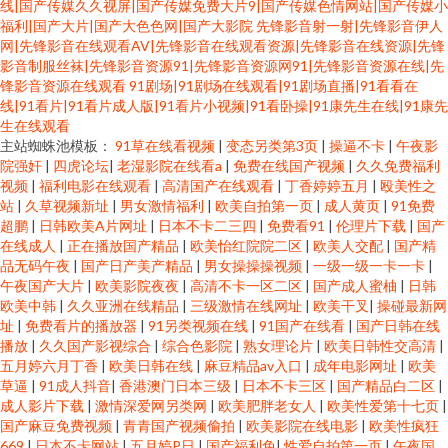
线|国产传媒久久视屏|国产传媒免费大片9|国产传媒色情网站|国产传媒小
福利|国产大片|国产大色色网|国产大影院
先锋影音射一射|先锋影音伊人
网|先锋影音在线观看AV|先锋影音在线观看资源|先锋影音在线资源|先锋
影音制服丝袜|先锋影音资源91|先锋影音资源网91|先锋影音资源在线|先
锋影音资源在线观看
91剧场|91剧场在线观看|91剧场直播|91看看在
线|91看片|91看片成人版|91看片小视频|91看卧操|91康先生在线|91康先
生在线观看
主站蜘蛛池模板：
91草在线看视频
|
变态另类第3页
|
操逼不卡
|
午夜影
院强奸
|
四虎论坛
|
老湿影院在线看a
|
免费在线国产视频
|
久久免费福利
视频
|
福利电影在线观看
|
高清国产在线观看
|
丁香婷婷五月
|
殴美性之
站
|
久草视频新址
|
男女激情福利
|
欧美自拍第一页
|
成人黄页
|
91免费
超鹏
|
日韩欧美A片网址
|
日本不卡二三四
|
免费看91
|
伦理片下载
|
国产
在线成人
|
正在播放国产精品
|
欧美怡红院院二区
|
欧美人交配
|
国产精
品无码午夜
|
国产日产美产精品
|
男女操操操视频
|
一级一级一卡一卡
|
午夜国产大片
|
欧美影院夜夜
|
高清不卡一区二区
|
国产成人蜜柚
|
日韩
欧美中韩
|
久久亚洲在线精品
|
三级激情在线网址
|
欧美干叉
|
操碰最新网
址
|
免费看片的播放器
|
91另类视频在线
|
91国产在线看
|
国产日韩在线
播放
|
久久国产影视综合
|
综合色影院
|
熟女理论片
|
欧美日韩性交高清
|
五月婷六月丁香
|
欧美日韩在线
|
麻豆精品av入口
|
成年电影网址
|
欧美
草逼
|
91成人抖音
|
香港澳门日本三级
|
日本不卡三区
|
国产精品白二区
|
成人影片下载
|
激情深爱网另类网
|
欧美肥胖老女人
|
欧美性爱第十七页
|
国产麻豆免费视频
|
青青国产视频偷拍
|
欧美影院在线电影
|
欧美性疯狂
669
|
日本不卡网站
|
五月婷P日
|
国产福利免
|
性爱自拍第一页
|
午夜国