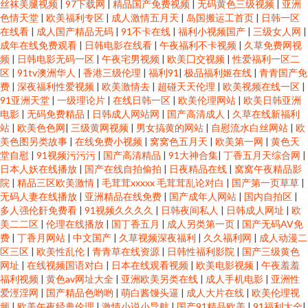
丝袜美腿视频
|
97下载网
|
精品国产免费视频
|
无码黄色三级视频
|
亚洲
色情天堂
|
欧美福利专区
|
成人激情五月天
|
岛国搬运工首页
|
日韩一区
在线看
|
成人国产精品无码
|
91不卡在线
|
福利小视频国产
|
三级女人网
|
成年在线免费观看
|
日韩电影在线看
|
午夜福利不卡视频
|
久草免费网视
频
|
日韩电影无码一区
|
午夜宅男视频
|
欧美囗交视频
|
性爱福利一区二
区
|
91tv澳洲华人
|
香港三级伦理
|
福利91
|
极品福利姬在线
|
青青国产免
费
|
深夜福利性爱视频
|
欧美激情去
|
超碰天天伦理
|
欧美视频在线一区
|
91亚洲天堂
|
一级理论片
|
在线日韩一区
|
欧美伦理网站
|
欧美日韩亚洲
电影
|
无码免费精品
|
日韩成人网站网
|
国产高清成人
|
久草在线新福利
站
|
欧美色色网
|
三级黄网视频
|
男女搞黄的网站
|
自慰流水白丝网站
|
欧
美色图另类故事
|
在线免费小视频
|
窝窝色五月天
|
欧美第一网
|
黄色天
堂自慰
|
91视频污污污
|
国产高清精品
|
91大神合集
|
丁香五月天综合网
|
日本人妖在线播放
|
国产在线自拍偷拍
|
日夜精品在线
|
窝窝午夜精品影
院
|
精品三区欧美激情
|
毛茸茸xxxxx 毛茸茸乱论对白
|
国产第一页草草
|
无码人妻在线播放
|
亚洲精品在线免费
|
国产成年人网站
|
国内自拍区
|
多人强伦姧免费看
|
91视频久久久久
|
日韩夜间私人
|
日韩成人网址
|
欧
美二二区
|
伦理在线播放
|
国丁香五月
|
成人另类第一页
|
国产无码AV免
费
|
丁香月网站
|
中文国产
|
久草视频深夜福利
|
久久福利网
|
成人动漫二
区三区
|
欧美性乱伦
|
青青草在线资源
|
日韩性福利影院
|
国产三级黄色
网址
|
在线视频国语对白
|
日本在线观看视频
|
欧美电影视频
|
午夜羞羞
福利视频
|
黄色av网址大全
|
亚洲欧美另类在线
|
成人手机电影
|
亚洲性
爱涇淫网
|
国产精品色哟哟
|
萌白酱馒头逼
|
成人大片在线
|
欧美伦理视
频
|
欧美午夜经典伦理
|
激情小说小导航
|
国产91精品欧美
|
91福利大全
|