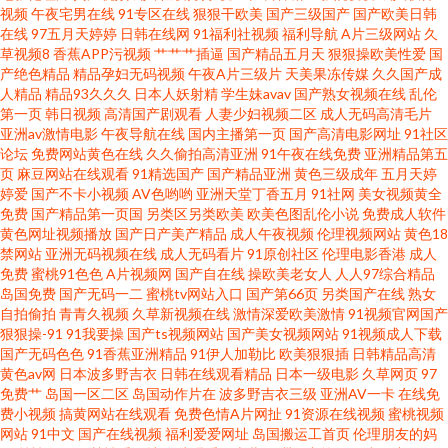
视频
午夜宅男在线
91专区在线
狠狠干欧美
国产三级国产
国产欧美日韩
在线
97五月天婷婷
日韩在线网
91福利社视频
福利导航
A片三级网站
久
洲AB影视 久久情爱网 AV2026天堂网 三级四级毛片 海角社区少妇 91视频在
草视频8
香蕉APP污视频
艹艹艹插逼
国产精品五月天
狠狠操欧美性爱
国
产绝色精品
精品孕妇无码视频
午夜A片三级片
天美果冻传媒
久久国产成
人精品
精品93久久久
日本人妖射精
学生妹avav
国产熟女视频在线
乱伦
线免费播放 日本小a网站 国产九一在线视频 91国产下载 欧美资源av网 东京热
第一页
韩日视频
高清国产剧观看
人妻少妇视频二区
成人无码高清毛片
亚洲av激情电影
午夜导航在线
国内主播第一页
国产高清电影网址
91社区
久久AV 伊人久久国产 免费福利视频导航 肏屄在线免费观看 性感美女被搞国
论坛
免费网站黄色在线
久久偷拍高清亚洲
91午夜在线免费
亚洲精品第五
页
麻豆网站在线观看
91精选国产
国产精品亚洲
黄色三级成年
五月天婷
婷爱
国产不卡小视频
AV色哟哟
亚洲天堂丁香五月
91社网
美女视频黄全
产网站 另类欧美黄站 操射人妖Ts 午夜电影日韩 九一成人网观看 99热艹逼 深
免费
国产精品第一页国
另类区另类欧美
欧美色图乱伦小说
免费成人软件
黄色网址视频播放
国产日产美产精品
成人午夜视频
伦理视频网站
黄色18
夜AV福利 国际大香蕉 91九色原创自拍论坛 日本人妖色网站 国产精品啪啪啪
禁网站
亚洲无码视频在线
成人无码看片
91原创社区
伦理电影香港
成人
免费
蜜桃91色色
A片视频网
国产自在线
操欧美老女人
人人97综合精品
岛国免费
国产无码一二
蜜桃tv网站入口
国产第66页
另类国产在线
熟女
91次元官网首页免费 欧美淫乱一二三区 丁香综合素人 在线91观看 女人的天
自拍偷拍
青青久视频
久草新视频在线
激情深爱欧美激情
91视频官网国产
狠狠操-91
91我要操
国产ts视频网站
国产美女视频网站
91视频成人下载
堂AV在线 岛国大片在线观看 91不用下载免费看 欧美色图激情 第一福利视频
国产无码色色
91香蕉亚洲精品
91伊人加勒比
欧美狠狠插
日韩精品高清
黄色av网
日本波多野吉衣
日韩在线观看精品
日本一级电影
久草网页
97
免费艹
岛国一区二区
岛国动作片在
波多野吉衣三级
亚洲AV一卡
在线免
导航官网 在线播放黑丝91 欧美被艹 超碰在线免费主播 亚洲ts伪娘在线观看
费小视频
搞黄网站在线观看
免费色情A片网扯
91资源在线视频
蜜桃视频
网站
91中文
国产在线视频
福利爱爱网址
岛国搬运工首页
伦理朋友的妈
蜜臀ab 成人黄色av影视 亚洲影院97 蜜芽视频在线精品 超碰碰影院 亚洲AB影