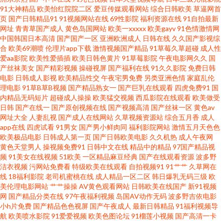
91大神精品
欧美怡红院院二区
爱豆传媒观看网站
综合日韩欧美
草逼网首
页
国产日韩精品91
91视频网站在线
69性影院
福利资源在线
91自拍最新
亚洲成人网站在线播放 欧美老少重口味乱搞 草比电影网 亚洲AV另类 精品探
网址
青青草国产成人
黄色岛国网站
欧美一xxxxx
欧美gayv
91色情激情网
中国韩国日本高清
国产国产一区
亚洲欧洲成人
日韩在线
久久国产影视综
花系列 91网站视频免费看 日韩艹艹13 黄色卡一卡二W网站 91精品资源 欧美
合
欧美69潮喷
伦理片app下载
激情视频国产精品
91草莓久草超碰
成人性
爱aa影院
欧美性爱插插
欧美日韩色黄片
91草莓影院
午夜电影网久久
国
产丝袜美女
国产精彩视频
操碰视屏
国产福利在线
91久久影院
免费日韩
操逼1区 肏屄网在线 天天天天操 国产推油在线 51在线观看 麻豆avtt99 成人区
电影
日韩成人影视
欧美精品性交
午夜宅男免费
另类亚洲色情
家庭乱伦
理电影
91草B草B视频
国产精品熟女一
国产巨乳在线观看
四虎免费91
国
另类91区海角 午夜tv久久 韩国午夜AV 91fuli在线 99瑟瑟鲁 日韩e级免费 高清
内精品无码短片
超碰成人操操
欧美猛交视频
西瓜影院在线观看
欧美做受
日韩
国产在线一
国产原创视频在线
国产视频高清
国产丝袜一区
黄色av
网址大全
人妻乱视
国产成人在线网站
久草视频资源站
综合五月香
成人
无码视频91豆花 亚洲国产人妖ts 精品在线视频91 91原创大神在线观看 五月
app在线
四虎试看
91男女
国产男小鲜肉同
福利影院网站
激情五月天色色
欧美极品电影
日韩成人第一页
国产日韩欧美电影
久久机热
成人午夜网
丁香福利影院 黑丝美女叼嘿网站 91网址在线观看视频 人妻精品系列 成人福
黄色天堂男人
操视频免费91
日韩中文在线
精品中的精品
97国产精品视
频
91美女在线视频
51欧美
一区精品麻豆经典
国产在线观看资源
波多野
洁衣视频
污网站免费看
特级欧美在线观看
自拍视频91
91艹艹
久草网在
利AV 午夜成人福利导航 九九福利影院 91爽片网站 欧洲Au麻豆 超碰欧美成人
线
18福利影院
老司机蜜桃在线
成人精品一区二区
韩日爆乳无码三级
欧
美伦理电影网站
艹艹操操
AV黄色观看网站
日韩欧美在线国产
新91视频
天天撸天天日天天操 精品一区二区三区入口 91网战 青青草99热 超碰在线网
网
国产精品分类在线
97午夜福利视频
岛国AV动作无码
波多野吉依电影
小h片免费
国产精品色色视屏
国产午夜成人
最新日韩精品
91福利视频导
航
欧美喷水影院
91爱爱视频
欧美色图论坛
91榴莲小视频
国产高清一卡
98 在线看的日韩av网址 美女电影色色 av网站导航 日韩美123视频 国产喷水