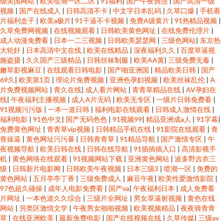
级美国网站
|
欧美喷潮一区二区
|
91福利
|
国产午夜诱惑
|
国产高清一级
视频
|
国产在线成人
|
日韩高清不卡
|
中文字日本乱码
|
久草口爆
|
手机看
片福利盒子
|
欧美a极片
|
91干逼不卡视频
|
免费A级黄片
|
91热精品视频
|
久草免费网视频
|
在线视频观看
|
日韩欧美黄色网址
|
在线免费伦理片
|
成人动漫免费看
|
日本一二三视频
|
日韩欧美瑟瑟网
|
三级色网站
|
东京热
大轮奸
|
日本高清中文在线
|
欧美在线精品
|
深夜福利久久
|
百度草逼视
频盗摄
|
久久国产三级精品
|
日韩丝袜制服
|
欧美AA黄
|
三级免费无毒
|
嫩草影视麻豆
|
在线观看日韩电影
|
国产啪亚洲国
|
精品欧美日韩
|
国产
69久
|
欧美第1页
|
理论片免费视频
|
亚洲色孕妇视频
|
欧美丝袜乱伦
|
A
片免费视频网站
|
青久在线
|
成人看片网站
|
青青草精品在线
|
AV孕妇在
线
|
午夜福利主播视频
|
成人A片无码
|
欧美无专区
|
一级片日韩免费看
|
91视频污污版
|
一本一道日韩
|
福利电影在线观看
|
日韩成人激情在线
|
福利电影
|
91色中文
|
国产无码色色
|
91视频99
|
精品亚洲成a人
|
91字幕
|
免费黄色网址
|
青青草vip视频
|
日韩精品手机在线
|
91影院在线观看
|
青
青操逼
|
黄色网址污污暴
|
日韩青青草
|
91精品导航
|
国产激情专区
|
午
夜视频导航
|
欧美日韩在线
|
日韩在线导航
|
91插插插入口
|
高清影视手
机
|
黄色网络在线观看
|
91视频网站下载
|
亚洲黄色网站
|
波多野吉衣三
级
|
日韩新片电影网
|
日韩欧美午夜视频
|
日本三级3
|
喷潮一区
|
免费的
黄色网站
|
五月亭亭丁香
|
三级免费成人
|
麻豆午夜
|
欧美性爱激情影院
|
97色超久碰操
|
成年人电影免费看
|
国产va
|
午夜福利日本
|
成人免费看
片网址
|
一本色道久久综合
|
三级片全网址
|
男女草逼射视频
|
黄色在线
网站
|
另类区激情文学
|
午夜男女啪啪视频
|
欧美视频精品
|
夜夜骑青青
草
|
在线亚洲欧美
|
最新免费电影
|
国产在线视频在线
|
久草传媒
|
三级av