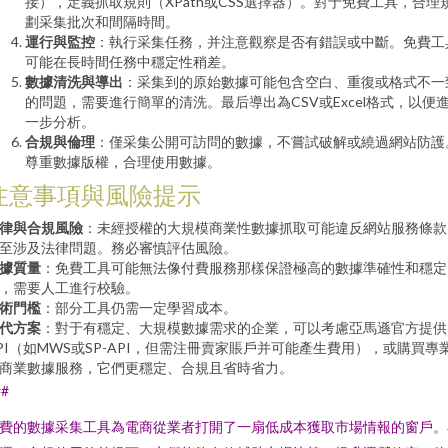
接），定義抓取規則（XPath或CSS選擇器）。對于免費工具，合理
劃采集批次和間隔時間。
運行與監控
：執行采集任務，并注意觀察是否有錯誤或中斷。免費工
可能在長時間任務中穩定性稍差。
數據清洗與導出
：采集到的原始數據可能包含空白、重復或格式不一
的問題，需要進行簡單的清洗。最后導出為CSV或Excel格式，以便
一步分析。
合規與倫理
：僅采集公開可訪問的數據，不嘗試破解或繞過網站防護
尊重數據版權，合理使用數據。
注意事項與風險提示
律與合規風險
：未經授權的大規模商業性數據抓取可能違反網站服務條款
至涉及法律問題。務必審慎評估風險。
據質量
：免費工具可能無法像付費服務那樣保證極高的數據準確性和穩定
，需要人工進行校驗。
術門檻
：部分工具仍需一定學習成本。
代方案
：對于有穩定、大規模數據需求的企業，可以考慮亞馬遜官方提供
PI（如MWS或SP-API，但需注冊賣家賬戶并可能產生費用），或購買專
商業數據服務，它們更穩定、合規且省時省力。
##
費的數據采集工具為電商從業者打開了一扇低成本獲取市場情報的窗戶。