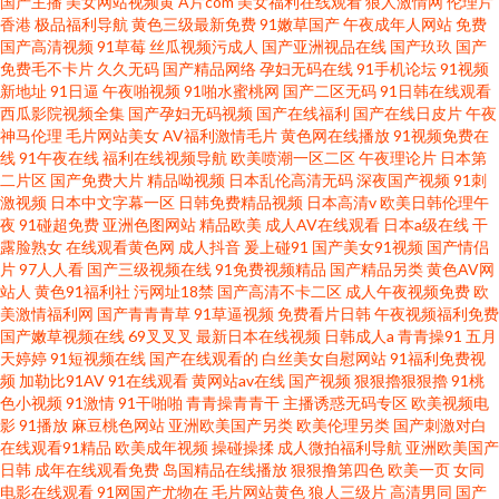
国产主播
美女网站视频黄
A片com
美女福利在线观看
狼人激情网
伦理片
香港
极品福利导航
黄色三级最新免费
91嫩草国产
午夜成年人网站
免费
国产高清视频
91草莓
丝瓜视频污成人
国产亚洲视品在线
国产玖玖
国产
免费毛不卡片
久久无码
国产精品网络
孕妇无码在线
91手机论坛
91视频
新地址
91日逼
午夜啪视频
91啪水蜜桃网
国产二区无码
91日韩在线观看
西瓜影院视频全集
国产孕妇无码视频
国产在线福利
国产在线日皮片
午夜
神马伦理
毛片网站美女
AV福利激情毛片
黄色网在线播放
91视频免费在
线
91午夜在线
福利在线视频导航
欧美喷潮一区二区
午夜理论片
日本第
二片区
国产免费大片
精品呦视频
日本乱伦高清无码
深夜国产视频
91刺
激视频
日本中文字幕一区
日韩免费精品视频
日本高清v
欧美日韩伦理午
夜
91碰超免费
亚洲色图网站
精品欧美
成人AV在线观看
日本a级在线
干
露脸熟女
在线观看黄色网
成人抖音
爰上碰91
国产美女91视频
国产情侣
片
97人人看
国产三级视频在线
91免费视频精品
国产精品另类
黄色AV网
站人
黄色91福利社
污网址18禁
国产高清不卡二区
成人午夜视频免费
欧
美激情福利网
国产青青青草
91草逼视频
免费看片日韩
午夜视频福利免费
国产嫩草视频在线
69叉叉叉
最新日本在线视频
日韩成人a
青青操91
五月
天婷婷
91短视频在线
国产在线观看的
白丝美女自慰网站
91福利免费视
频
加勒比91AV
91在线观看
黄网站av在线
国产视频
狠狠擼狠狠擼
91桃
色小视频
91激情
91干啪啪
青青操青青干
主播诱惑无码专区
欧美视频电
影
91播放
麻豆桃色网站
亚洲欧美国产另类
欧美伦理另类
国产刺激对白
在线观看91精品
欧美成年视频
操碰操揉
成人微拍福利导航
亚洲欧美国产
日韩
成年在线观看免费
岛国精品在线播放
狠狠撸第四色
欧美一页
女同
电影在线观看
91网国产尤物在
毛片网站黄色
狼人三级片
高清男同
国产