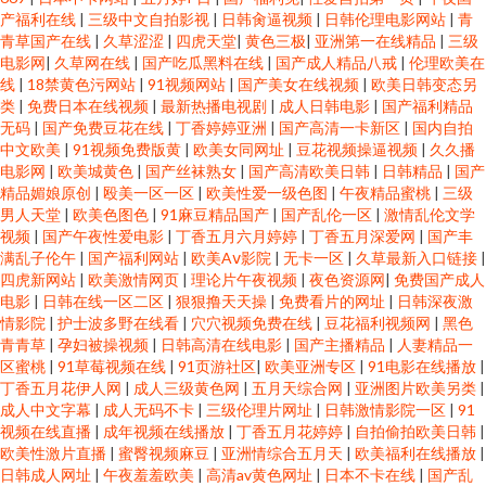
产福利在线
|
三级中文自拍影视
|
日韩肏逼视频
|
日韩伦理电影网站
|
青
青草国产在线
|
久草涩涩
|
四虎天堂
|
黄色三极
|
亚洲第一在线精品
|
三级
电影网
|
久草网在线
|
国产吃瓜黑料在线
|
国产成人精品八戒
|
伦理欧美在
线
|
18禁黄色污网站
|
91视频网站
|
国产美女在线视频
|
欧美日韩变态另
类
|
免费日本在线视频
|
最新热播电视剧
|
成人日韩电影
|
国产福利精品
无码
|
国产免费豆花在线
|
丁香婷婷亚洲
|
国产高清一卡新区
|
国内自拍
中文欧美
|
91视频免费版黄
|
欧美女同网址
|
豆花视频操逼视频
|
久久播
电影网
|
欧美城黄色
|
国产丝袜熟女
|
国产高清欧美日韩
|
日韩精品
|
国产
精品媚娘原创
|
殴美一区一区
|
欧美性爱一级色图
|
午夜精品蜜桃
|
三级
男人天堂
|
欧美色图色
|
91麻豆精品国产
|
国产乱伦一区
|
激情乱伦文学
视频
|
国产午夜性爱电影
|
丁香五月六月婷婷
|
丁香五月深爱网
|
国产丰
满乱子伦午
|
国产福利网站
|
欧美Aⅴ影院
|
无卡一区
|
久草最新入口链接
|
四虎新网站
|
欧美激情网页
|
理论片午夜视频
|
夜色资源网
|
免费国产成人
电影
|
日韩在线一区二区
|
狠狠撸天天操
|
免费看片的网址
|
日韩深夜激
情影院
|
护士波多野在线看
|
穴穴视频免费在线
|
豆花福利视频网
|
黑色
青青草
|
孕妇被操视频
|
日韩高清在线电影
|
国产主播精品
|
人妻精品一
区蜜桃
|
91草莓视频在线
|
91页游社区
|
欧美亚洲专区
|
91电影在线播放
|
丁香五月花伊人网
|
成人三级黄色网
|
五月天综合网
|
亚洲图片欧美另类
|
成人中文字幕
|
成人无码不卡
|
三级伦理片网址
|
日韩激情影院一区
|
91
视频在线直播
|
成年视频在线播放
|
丁香五月花婷婷
|
自拍偷拍欧美日韩
|
欧美性激片直播
|
蜜臀视频麻豆
|
亚洲情综合五月天
|
欧美福利在线播放
|
日韩成人网址
|
午夜羞羞欧美
|
高清av黄色网址
|
日本不卡在线
|
国产乱