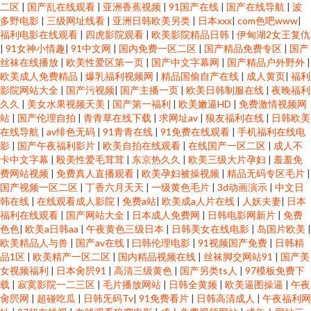
二区
|
国产乱在线观看
|
亚洲香蕉视频
|
91国产在线
|
国产在线导航
|
波
多野电影
|
三级网址线看
|
亚洲日韩欧美另类
|
日本xxx
|
com色吧www
|
福利电影在线观看
|
四虎影院观看
|
欧美影院精品日韩
|
伊甸湖2女王复仇
|
91女神小情趣
|
91中文网
|
国内免费一区二区
|
国产精品免费专区
|
国产
丝袜在线播放
|
欧美性爱区第一页
|
国产中文字幕网
|
国产精品户外野外
|
欧美成人免费精品
|
爆乳福利视频网
|
精品国偷自产在线
|
成人黄页
|
福利
影院网站大全
|
国产污视频
|
国产主播一页
|
欧美日韩制服在线
|
夜晚福利
久久
|
美女水果视频天美
|
国产第一福利
|
欧美嫩逼HD
|
免费激情视频网
站
|
国产伦理自拍
|
青青草在线下载
|
求网址av
|
狼友福利在线
|
日韩欧美
在线导航
|
av绯色无码
|
91青青在线
|
91免费在线观看
|
手机福利在线电
影
|
国产午夜福利影片
|
欧美自拍在线观看
|
在线国产一区二区
|
成人不
卡中文字幕
|
殴美性爱毛茸茸
|
东京热久久
|
欧美三级大片孕妇
|
羞羞免
费网站视频
|
免费真人直播观看
|
欧美孕妇被操视频
|
精品无码专区毛片
|
国产视频一区二区
|
丁香六月天天
|
一级黄色毛片
|
3d动画演示
|
中文日
韩在线
|
在线观看成人影院
|
免费a站
|
欧美成a人片在线
|
人妖夫妻
|
日本
福利在线观看
|
国产网站大全
|
日本成人免费网
|
日韩电影网新片
|
免费
色色
|
欧美a日韩aa
|
午夜黄色三级日本
|
日韩美女在线电影
|
岛国片欧美
|
欧美精品人与兽
|
国产av在线
|
曰韩伦理电影
|
91视频国产免费
|
日韩精
品1区
|
欧美精产一区二区
|
国内精品视频在线
|
丝袜脚交网站91
|
国产美
女视频福利
|
日本肏屄91
|
高清三级黄色
|
国产另类ts人
|
97模板免费下
载
|
寂寞影院一二三区
|
毛片播放网站
|
日韩全黄频
|
欧美逼图操逼
|
午夜
肏屄网
|
超碰吃瓜
|
日韩旡码Tv
|
91免费看片
|
日韩高清成人
|
午夜福利网