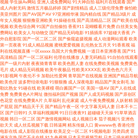
视频
学生妹Av网站
亚洲人成免费网站
91大神自拍
福利片在线观看
国产
成人内射无码
激情五月极品婷婷
国产剧情精品
成人三级伦理免费
偷怕欧
三级片视频 91视屏在线 人妻超碰 大香蕉青草 亚洲麻豆传媒18禁 久草最新网
美亚州图片
国产AV国产AV
97亚洲精华液
国内精自线
国产精品3级片
成
年女人视频
狠狠撸亚洲欧美
91操碰在线
国产高清精品二区
国产欧美在线
视频
欧美色综合网
91国产自拍偷拍
香蕉911
花蝴蝶看片免费
白丝美女免
址 91网站免费在线观看 日本精品中文字幕 岛国无码五区 足交视频在线看 女
费网站
欧美女人与动物交
国产精品无码电影
91插插库
97超碰大香蕉
户
外自慰影院
国产一区二区二区
国产偷窥盗摄视频
成人动漫网站观看
欧美
同性恋视频 成人黄色操通视频网站 午夜久久影院 精东麻豆日韩 91蜜臀在线
第一页夜夜
91成人精品视频
蜜桃爱爱视频
乱伦熟女五月天
91香蕉视
福
利在线视频直播
一区xxxxx
岛国大片免费视频
一道日本亚洲香蕉
国产91
高清精品
国产一区二区福利
伦理在线播放
人妻无码精品
91自拍在线观看
观看入口 欧美性爱精品一区 国产喷水在线观看 91无码超碰爱搞 天天干天天
国产一级片内射
夜夜骑青青草
欧美色图人妻
在线免费欧美视频
免费黄色
毛片
成人精品无码视频
欧美午夜极品
性欧美ⅩⅩⅩⅩ乱
欧美色色六月天
上天天操 韩国无吗AV 91NAV作品视频 日本干逼操 成人伊人网站 微拍亚洲色
91影视网
午夜伦不卡
加勒比性爱网
青草国产在线视频
亚洲国产精品导航
欧美色淫
波多野结依电影
91狠狠撸
成人深夜电影
精品国产美女剃毛
加
勒比熟女
91碰在线
欧美裸模
萌白酱国产一区
美国一级AV
国产人在线成
蜜臀看片 AVV黄 国产精品S1112 91拍拍视频 欧美日韩微拍视频 国产高清免
免费
免费黄色A片网址
微拍福利国产视频
国产人成无码视频
国产原创区
色花堂
在线免费黄A片
久草福利
乱伦家庭
成人午夜免费视频
人妖射精
国
费视频 亚洲有码av在线 老湿机午夜福利AV 97激情理论 婷婷色色资源网 国产
产屁屁
国产精品天干天
国产精品午夜一区
中文字幕无码人妻
日本不卡二
区
国产日韩91
久草福利视频网
91日日夜夜91
超碰碰天天操
91草草酒店
视频
韩日一区二区
国产激情视频网站
成人视频日本
茄子视频污
亚洲色
一级视频 97导航 日本激情自拍 成人破解软件在线网站 91n女在线 免费熟女
欲天天
成人丝瓜视频下载
日韩逼网
精东传媒入口
黄wwww色
香港伦理
电影在线
成人影院在线播放
欧美足交一区二区
91视频电影
另类四虎
亚
av www热9 日韩一及 国产宾馆视频91九色 91狼友之家 欧美TV性爱 东方色图
洲东京热
国产不卡在线
91九色视频
日本天堂视频导航
日本三级光棍影院