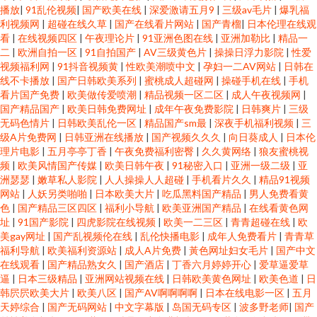
播放
|
91乱伦视频
|
国产欧美在线
|
深爱激请五月9
|
三级av毛片
|
爆乳福
利视频网
|
超碰在线久草
|
国产在线看片网站
|
国产青榴
|
日本伦理在线观
看
|
在线视频四区
|
午夜理论片
|
91亚洲色图在线
|
亚洲加勒比
|
精品一
二
|
欧洲自拍一区
|
91自拍国产
|
AV三级黄色片
|
操操日浮力影院
|
性爱
视频福利网
|
91抖音视频黄
|
性欧美潮喷中文
|
孕妇一二AV网站
|
日韩在
线不卡播放
|
国产日韩欧美系列
|
蜜桃成人超碰网
|
操碰手机在线
|
手机
看片国产免费
|
欧美做传爱喷潮
|
精品视频一区二区
|
成人午夜视频网
|
国产精品国产
|
欧美日韩免费网址
|
成年午夜免费影院
|
日韩爽片
|
三级
无码色情片
|
日韩欧美乱伦一区
|
精品国产sm最
|
深夜手机福利视频
|
三
级A片免费网
|
日韩亚洲在线播放
|
国产视频久久久
|
向日葵成人
|
日本伦
理片电影
|
五月亭亭丁香
|
午夜免费福利密臀
|
久久黄网络
|
狼友蜜桃视
频
|
欧美风情国产传媒
|
欧美日韩午夜
|
91秘密入口
|
亚洲一级二级
|
亚
洲瑟瑟
|
嫩草私人影院
|
人人操操人人超碰
|
手机看片久久
|
精品91视频
网站
|
人妖另类啪啪
|
日本欧美大片
|
吃瓜黑料国产精品
|
男人免费看黄
色
|
国产精品三区四区
|
福利小导航
|
欧美亚洲国产精品
|
在线看黄色网
址
|
91国产影院
|
四虎影院在线视频
|
欧美一二三区
|
青青超碰在线
|
欧
美gay网址
|
国产乱视频伦在线
|
乱伦快播电影
|
成年人免费看片
|
青青草
福利导航
|
欧美福利资源站
|
成人A片免费
|
黃色网址妇女毛片
|
国产中文
在线观看
|
国产精品熟女久
|
国产酒店
|
丁香六月婷婷开心
|
爱草逼爱草
逼
|
日本三级精品
|
亚洲网站视频在线
|
日韩欧美黄色网址
|
欧美色道
|
日
韩屄屄欧美大片
|
欧美八区
|
国产AV啊啊啊啊
|
日本在线电影一区
|
五月
天婷综合
|
国产无码网站
|
中文字幕版
|
岛国无码专区
|
波多野老师
|
国产