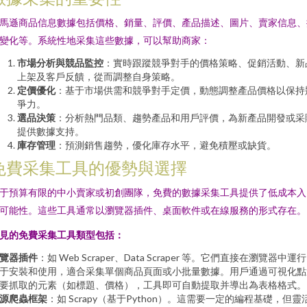
馬遜商品信息數據包括價格、銷量、評價、產品描述、圖片、賣家信息、
變化等。系統性地采集這些數據，可以幫助商家：
市場分析與競品監控
：實時跟蹤競爭對手的價格策略、促銷活動、新
上架及客戶反饋，從而調整自身策略。
定價優化
：基于市場供需和競爭對手定價，動態調整產品價格以保持
爭力。
選品決策
：分析熱門品類、趨勢產品和用戶評價，為新產品開發或采
提供數據支持。
庫存管理
：預測銷售趨勢，優化庫存水平，避免積壓或缺貨。
免費采集工具的優勢與選擇
于預算有限的中小賣家或初創團隊，免費的數據采集工具提供了低成本入
可能性。這些工具通常以瀏覽器插件、桌面軟件或在線服務的形式存在。
見的免費采集工具類型包括：
覽器插件
：如 Web Scraper、Data Scraper 等。它們直接在瀏覽器中運
于安裝和使用，適合采集單個商品頁面或小批量數據。用戶通過可視化點
要抓取的元素（如標題、價格），工具即可自動提取并導出為表格格式。
源爬蟲框架
：如 Scrapy（基于Python）。這需要一定的編程基礎，但靈