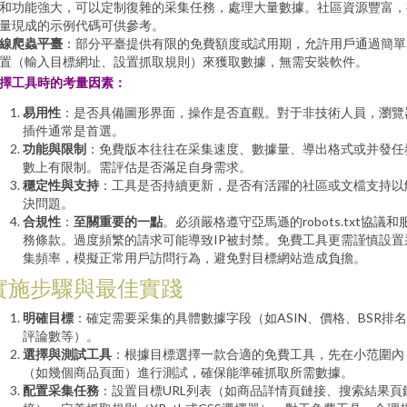
和功能強大，可以定制復雜的采集任務，處理大量數據。社區資源豐富，
量現成的示例代碼可供參考。
線爬蟲平臺
：部分平臺提供有限的免費額度或試用期，允許用戶通過簡單
置（輸入目標網址、設置抓取規則）來獲取數據，無需安裝軟件。
擇工具時的考量因素：
易用性
：是否具備圖形界面，操作是否直觀。對于非技術人員，瀏覽
插件通常是首選。
功能與限制
：免費版本往往在采集速度、數據量、導出格式或并發任
數上有限制。需評估是否滿足自身需求。
穩定性與支持
：工具是否持續更新，是否有活躍的社區或文檔支持以
決問題。
合規性
：
至關重要的一點
。必須嚴格遵守亞馬遜的robots.txt協議和
務條款。過度頻繁的請求可能導致IP被封禁。免費工具更需謹慎設置
集頻率，模擬正常用戶訪問行為，避免對目標網站造成負擔。
實施步驟與最佳實踐
明確目標
：確定需要采集的具體數據字段（如ASIN、價格、BSR排
評論數等）。
選擇與測試工具
：根據目標選擇一款合適的免費工具，先在小范圍內
（如幾個商品頁面）進行測試，確保能準確抓取所需數據。
配置采集任務
：設置目標URL列表（如商品詳情頁鏈接、搜索結果頁