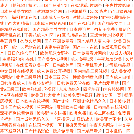
成人自拍视频
|
操碰zai
|
国产高清1页
|
在线观看a片网络
|
午夜性爱影院
|
日本高清美女网址
|
激激激综合网
|
51视频精品
|
3a级毛片
|
91日逼视频
大全
|
福利资源在线
|
日本成人三级网
|
激情玖玖婷婷
|
亚洲欧洲精品在
线
|
91大神精品
|
日本成人网站视频
|
国产在线伦理
|
国产精品女同
|
日
韩精品在线电影
|
国产精品同性女性
|
日本理论片
|
91茄子免费
|
最新色
网蜜桃在线
|
丁香花成人社区
|
91豆花超碰在线
|
三级黄片热比视频
|
丁
香五月网
|
久草久草网
|
国产亚洲免费看
|
国产精品人妻人伦
|
欧美日韩
专区
|
成年人网站在线
|
夫妻午夜影院
|
国产一卡在线
|
在线观看日韩国
产
|
日日色综合导航
|
欧美肥熟女野外
|
日本免费看片网站
|
3d成人动漫h
|
主播福利姬h在线
|
国产美女91视频
|
成人免费a级
|
午夜羞羞欧美
|
久草
视频新
|
在线观看欧美一区
|
日韩欧美网
|
国产手机看片
|
老司机精品品
|
中文日韩在线视频
|
成人免费公开视频
|
国内精品三级视频
|
成人美女视
频网站
|
黄片三级网站
|
日本三级天堂
|
性欧美潮喷老师
|
国内成人自拍
|
日韩午夜成人
|
午夜狼友福利
|
日韩免费天堂在线
|
毛片做爱网站
|
国产
黄a三级三
|
欧美熟妇乱伦视频
|
东京热综合
|
四虎午夜
|
综合婷婷网
|
国
产4区在线观看
|
欧美日韩大黄片
|
欧美免费性视频
|
超清岛国一页
|
操限
屄视频
|
日本欧美在线视频
|
国产尤物
|
亚洲尤物精品久久
|
日本波多野
|
日本国产成人视频
|
草逼网站
|
亚洲欧美日韩制服
|
日韩精品在线视频
|
深夜福利线看免费
|
波多野洁衣快播
|
欧洲色播
|
欧美二区在线
|
免费看
片福利
|
国产成年无码久久
|
艹逼插逼91
|
豆奶成人
|
欧美亚洲不卡
|
久草
视频香蕉在线
|
在线国产视频一区
|
超碰天天肏
|
午夜羞羞网站
|
中文字
幕下载网站
|
国产精品潮吹
|
操片免费看
|
国产精品看片
|
日本乱码一区