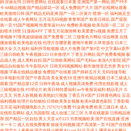
妈
丝袜女同
日韩性爱网址
在线观看日本黄
亚洲国产第一网站
国产99不
卡
66精品视频
国产精品探花一区
成人免费国产大片
国产在线网址观看
欧美激情日韩
国产精品无码亚洲
国产一区二区黄片
喷潮一区
福利姬足交
视 玖操视频一二三区 www大男人影院 无码六十五 久久草手机在线视频 www
在线看
成人午夜网址
五月花无码视频
青青草国产
欧美日韩乱
国产屁屁
第一页
91国产视频网
性爱草逼91AV
免费欧美视频
欧美岛国一区二区
少
性爱com 午夜成人影片 久草蜜桃在线 AV久久人人操 四虎日韩色图 激情小视
妇喷水18禁
51漫画APP
丁香五月花激情网
欧美爱爱tv视频
免费五月丁
香视频
97香蕉超级碰碰
国产免费看二区
三级黄色片网站
综合网黄
在线
播放观看
欧美电影在线
伦理片在哪里看
蜜桃午夜网
久草资源在
日本三
频91 97操人妻 深夜福利入口 加勒比无码电影 AA福利影院 天天干在线视频官
级大全
久久福利
福利所导航视频
成人片免费
国产第9页
中文字幕bt原声
三级日韩欧美
午夜视频123
日本推理片
丁香五月网站
国产免费看视频
极
网 久久草热婷首页 A片欧美传媒 五月天大香蕉在线 久久在伊人 www亚洲成
品成人色
成人黑料自拍
国产日韩欧美网站
国产无码av
老湿A片影院
国产
精品自拍偷拍
牛牛影院A片
日韩无码视频网站
都市激情变态另类
男女91
视频
字幕在线精品播放
免费国产在线看
国产婷婷五月天
无码传媒导航
人 亚洲丝袜足交 国产电影五码 91豆花视频网址 青青依人在线 国产精品插插
日本电影伦理
国产午夜高清
美女黄色18
亚洲午夜精品视频
日本三级成人
观看
国产精品第12页
日韩午夜场
成人视频高清免费
伦理在线影视
成人
网啊啊 成人福利av导航网站 亚洲欧美丝袜美腿ts 蜜桃臀网址 超碰少妇自拍
三级视频在线
91理论片
欧美日韩性爱福利
av午夜探花福利
精品毛片
久
久叉叉
另类人妖视频
欧美熟妇穴视频
丁香五月V国产
日韩黄色网址
豆花
福利视频
轮理片自拍偷拍
日韩欧美美女视频
欧美A级黄色影院
丁香影视
在线吃瓜avav导航 91迷奸精品 午夜视频入口 美女超碰 成人Aⅴ网站 综合色伊
五月花
福利视频电影久久
污污污污免费
91金典免费
欧美三级日本
成人
在线吃瓜网站
成人岛国影院
成人动漫二区三区
久草在线最新
日韩精品推
人探花 欧美性瑟瑟吧第一页 国产七页 91免费看视频 日韩欧美色 黄色污视频
荐
国产精品一区自拍
男人天堂
a片123
另类视频欧美
国产在线直播
亚洲
卡一卡二
成人在线免费看黄
操操无码视频
国产高清第一页
91国产在线播
放
国产女人夜夜做
国产在线小视频
91com
91豆花成人
哪里有A片网址
下载观看 AV白丝 无码先锋影音 久久入口91 操你啦四虎 亚洲se97 美女极品