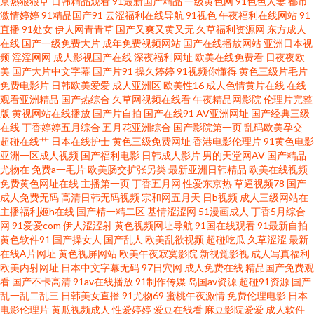
京热狠狠草
日韩精品观看
91最新国产精品
一级黄色网
91色色人妻
都市
激情婷婷
91精品国产91
云涩福利在线导航
91视色
午夜福利在线网站
91
直播
91处女
伊人网青青草
国产又爽又黄又无
久草福利资源网
东方成人
站 伊人黄版 美欧性娱烁 白丝自慰足交 四虎性爱aV 韩国伦理av播放 91精彩视
在线
国产一级免费大片
成年免费视频网站
国产在线播放网站
亚洲日本视
频
淫淫网网
成人影视国产在线
深夜福利网址
欧美在线免费看
日夜夜欧
频 欧美十八 www视频 五月天超碰在线 精品一区二区蜜桃 97超碰福利电影 日
美
国产大片中文字幕
国产片91
操久婷婷
91视频你懂得
黄色三级片毛片
免费电影片
日韩欧美爱爱
成人亚洲区
欧美性16
成人色情黄片在线
在线
观看亚洲精品
国产热综合
久草网视频在线看
午夜精品网影院
伦理片完整
韩精品3区2区 国产精品艹 91TS人妖另类 欧美另类拳交 超碰在线免费主播 亚
版
黄视网站在线播放
国产片自拍
国产在线91
AV亚洲网址
国产经典三级
在线
丁香婷婷五月综合
五月花亚洲综合
国产影院第一页
乱码欧美孕交
洲色色网站 老司机夜间剧场 www人人干97 天堂Av网导航 欧美性交片深喉 另
超碰在线艹
日本在线护士
黄色三级免费网址
香港电影伦理片
91黄色电影
亚洲一区成人视频
国产福利电影
日韩成人影片
男的天堂网AV
国产精品
尤物在
免费a一毛片
欧美肠交扩张另类
最新亚洲日韩精品
欧美在线视频
类制服av 国产视频11页 91涩涩网站 人妖网址 福利社影院 91夫妻交换 欧美性
免费黄色网址在线
主播第一页
丁香五月网
性爱东京热
草逼视频78
国产
成人免费无码
高清日韩无码视频
宗和网五月天
日b视频
成人三级网站在
爱一级久久 成人淫秽视频在线观看 亚洲成人有码 久热伊人 AV色导航 色先锋
主播福利姬h在线
国产精一精二区
基情涩涩网
51漫画成人
丁香5月综合
网
91爱爱com
伊人涩涩射
黄色视频网址导航
91国在线观看
91最新自拍
黄色软件91
国产操女人
国产乱人
欧美乱欲视频
超碰吃瓜
久草涩涩
最新
久久福利导航 黄色免费链接 97人妻网 日韩在线免费打炮网 韩欧美日久 91视
在线A片网址
黄色视屏网站
欧美午夜寂寞影院
新视觉影视
成人写真福利
欧美内射网址
日本中文字幕无码
97日穴网
成人免费在线
精品国产免费观
频在线观看导航 日本成人免费 国产操逼视频在线观看 91ncom男C女 欧美瑟
看
国产不卡高清
91av在线播放
91制作传媒
岛国av资源
超碰91资源
国产
乱一乱二乱三
日韩美女直播
91尤物69
蜜桃午夜激情
免费伦理电影
日本
电影伦理片
黄瓜视频成人
性爱婷婷
爱豆在线看
麻豆影院爱爱
成人软件
瑟网站 国产AV自拍网 综合日日日色色777 欧美另类第34页 成人久久视频 亚