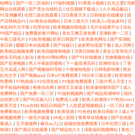
轮网址
|
国产一区二区福利
|
97福利视频
|
91香蕉小视频
|
乱伦之爱
|
淫秽
网址在线观看
|
国产美女在线吃瓜
|
丝瓜视频下载成人
|
久久精品极品
|
91亚洲嫩草
|
伦理三级在线观看
|
日日夜夜天天
|
日韩电影在线播放
|
国
产日韩精品91
|
AV黄色在线网站
|
日本三级大片
|
欧美人o型血多吗
|
日
本乱码中文字幕
|
伦理在线
|
欧美视频在线电影
|
毛片在线看平台
|
综合
99国产精品
|
免费看的黄片网站
|
美女又爽又黄免费
|
亚洲欧洲一二区
|
午夜三级毛片
|
91欧美视频
|
欧美日韩国产
|
欧美黄色网址
|
国产亚洲欧
美日韩
|
暖暖日本在线观看
|
国产传媒日
|
波多野结迅雷下载
|
成人淫网
|
欧美精品视频免费
|
欧美四级限制电影
|
另类日韩欧美
|
美女公安局毛片
|
精东无码成人影业
|
黄色AV网站网址
|
国产91在线播放
|
尤物视频在线
|
国产亚洲视频
|
男人午夜影院蜜桃
|
下一篇亚洲无码
|
亚洲性综合
|
丁香
五月花成人网
|
国产视频福利导航
|
午夜偷拍电影
|
日韩电影快播
|
熟女
乱伦文学
|
国产视频app
|
日本x片免费观看
|
18日本三级全黄
|
欧美激情
性爱网
|
97热热插
|
91伦理在线
|
91电影免费观看
|
三级片男人天堂
|
久
草手机福利视频
|
夜夜综合网
|
激情叉叉操逼
|
欧美激情都市国产
|
成人
免费网站
|
国产免费一区二区
|
91福利视频网
|
国产精品高潮呻吟
|
国内
自拍第1页
|
国产吃瓜秘入口
|
免费成人a黄
|
欧美人妖激情
|
97色色com
|
欧美天堂
|
91se在线
|
精品日韩国产
|
人妖瑟瑟视频精品
|
一区三区
|
黄片
免费看地址
|
欧美视频免费看
|
欧美双插
|
91色色
|
欧美日韩影片
|
成人午
夜视频免费
|
一级毛片操逼
|
69成人影院
|
青青草在线播放
|
国产在线观
看成人
|
五月激激网
|
麻豆av入口
|
操碰在线免费观看
|
日本伦理三级
|
伊
甸湖2
|
国产酒店在线观看
|
国产精品热久久
|
深夜福利视频网站
|
黄色三