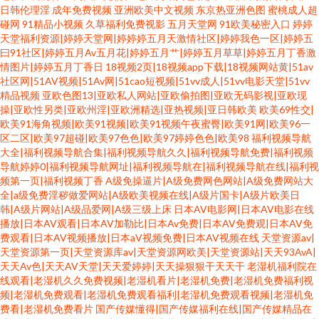
日韩伦理淫
成年免费视频
亚洲欧美中文视频
东京热亚洲色图
蜜桃成人超
碰网
91精品小视频
久草福利免费视影
五月天堂网
91欧美秘密入口
婷婷
天堂福利资源|婷婷天堂网|婷婷婷五月天激情社区|婷婷我色一区|婷婷五
曰91社区|婷婷五月Av五月花|婷婷五月艹|婷婷五月草草|婷婷五月丁香激
情图片|婷婷五月丁香日
18视频2页|18视频app下载|18视频网站黄|51av
社区网|51AV视频|51Av网|51cao短视频|51vv成人|51vv电影天堂|51vv
精品视频
亚欧色图13|亚欧私人网站|亚欧偷拍图|亚欧无码影视|亚欧现
操|亚欧性另类|亚欧州淫|亚欧洲精选|亚热视频|亚日韩欧美
欧美69性交|
欧美91海角视频|欧美91视频|欧美91视频午夜蜜臀|欧美91网|欧美96一
区二区|欧美97超碰|欧美97色色|欧美97婷婷色色|欧美98
福利视频导航
大全|福利视频导航合集|福利视频导航久久|福利视频导航免费|福利视频
导航婷婷0|福利视频导航网址|福利视频导航在|福利视频导航在线|福利视
频第一页|福利视频丁香
A级免操逼片|A级免费网色网站|A级免费网站大
全|a级免费淫秽做爱网站|A级欧美视频在线|A级片国卡|A级片欧美日
韩|A级片网站|A级品爱网|A级三级上床
日本AV电影网|日本AV电影在线
播放|日本AV观看|日本AV加勒比|日本Av免费|日本AV免费观|日本AV免
费观看|日本AV视频播放|日本aV视频免费|日本AV视频在线
天堂资源av|
天堂资源第一页|天堂资源库av|天堂资源网欧美|天堂资源站|天天93AvA|
天天Av色|天天AV天堂|天天爱婷婷|天天操狠狠干天天干
老湿机福利院在
线观看|老湿机久久免费视频|老湿机看片|老湿机免费|老湿机免费福利视
频|老湿机免费观看|老湿机免费观看福利|老湿机免费观看视频|老湿机免
费看|老湿机免费看片
国产传媒懂得|国产传媒福利在线|国产传媒精品在