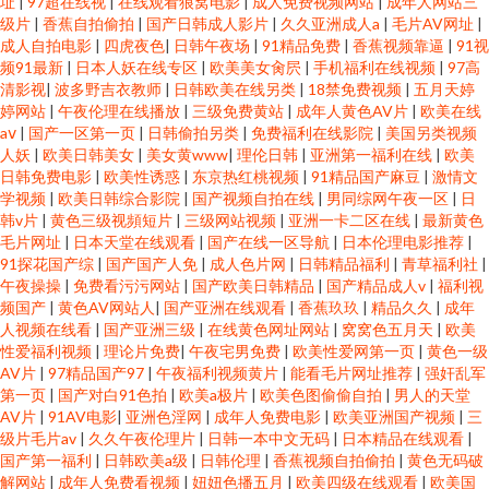
址
|
97超在线视
|
在线观看狼窝电影
|
成人免费视频网站
|
成年人网站三
级片
|
香蕉自拍偷拍
|
国产日韩成人影片
|
久久亚洲成人a
|
毛片AV网址
|
成人自拍电影
|
四虎夜色
|
日韩午夜场
|
91精品免费
|
香蕉视频靠逼
|
91视
频91最新
|
日本人妖在线专区
|
欧美美女肏屄
|
手机福利在线视频
|
97高
清影视
|
波多野吉衣教师
|
日韩欧美在线另类
|
18禁免费视频
|
五月天婷
婷网站
|
午夜伦理在线播放
|
三级免费黄站
|
成年人黄色AV片
|
欧美在线
aⅴ
|
国产一区第一页
|
日韩偷拍另类
|
免费福利在线影院
|
美国另类视频
人妖
|
欧美日韩美女
|
美女黄www
|
理伦日韩
|
亚洲第一福利在线
|
欧美
日韩免费电影
|
欧美性诱惑
|
东京热红桃视频
|
91精品国产麻豆
|
激情文
学视频
|
欧美日韩综合影院
|
国产视频自拍在线
|
男同综网午夜一区
|
日
韩v片
|
黄色三级视頻短片
|
三级网站视频
|
亚洲一卡二区在线
|
最新黄色
毛片网址
|
日本天堂在线观看
|
国产在线一区导航
|
日本伦理电影推荐
|
91探花国产综
|
国产国产人免
|
成人色片网
|
日韩精品福利
|
青草福利社
|
午夜操操
|
免费看污污网站
|
国产欧美日韩精品
|
国产精品成人v
|
福利视
频国产
|
黄色AV网站人
|
国产亚洲在线观看
|
香蕉玖玖
|
精品久久
|
成年
人视频在线看
|
国产亚洲三级
|
在线黄色网址网站
|
窝窝色五月天
|
欧美
性爱福利视频
|
理论片免费
|
午夜宅男免费
|
欧美性爱网第一页
|
黄色一级
AV片
|
97精品国产97
|
午夜福利视频黄片
|
能看毛片网址推荐
|
强奸乱军
第一页
|
国产对白91色拍
|
欧美a极片
|
欧美色图偷偷自拍
|
男人的天堂
AV片
|
91AV电影
|
亚洲色淫网
|
成年人免费电影
|
欧美亚洲国产视频
|
三
级片毛片av
|
久久午夜伦理片
|
日韩一本中文无码
|
日本精品在线观看
|
国产第一福利
|
日韩欧美a级
|
日韩伦理
|
香蕉视频自拍偷拍
|
黄色无码破
解网站
|
成年人免费看视频
|
妞妞色播五月
|
欧美四级在线观看
|
欧美国