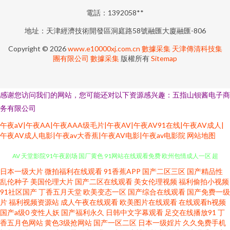
電話：1392058**
地址：天津經濟技術開發區洞庭路58號融匯大廈融匯-806
Copyright © 2026
www.e10000xj.com.cn
數據采集
天津傳清科技集
團有限公司
數據采集
版權所有
Sitemap
感谢您访问我们的网站，您可能还对以下资源感兴趣：五指山钡酱电子商
务有限公司
午夜aⅤ|午夜AA|午夜AAA级毛片|午夜AV|午夜AV91在线|午夜AV成人|
午夜AV成人电影|午夜av大香蕉|午夜AV电影|午夜av电影院
网站地图
日本一级大片
微拍福利在线观看
91香蕉APP
国产二区三区
国产精品性
婷婷伊人大香蕉 国产盗摄av在线播放 97超碰资源 日本超碰97 超碰在线人人
乱伦种子
美国伦理大片
国产二区在线观看
美女伦理视频
福利偷拍小视频
91社区国产
丁香五月天堂
欧美变态一区
国产综合在线观看
国产免费一级
AV 天堂影院91午夜剧场 国厂黄色 91网站在线观看免费 欧州包情成人一区 超
片
福利视频资源站
成人午夜在线观看
欧美图片在线观看
在线观看h视频
国产a级0
变性人妖
国产福利永久
日韩中文字幕观看
足交在线播放91
丁
香五月色网站
黄色3级抢网站
国产一区二区
日本一级婬片
久久免费手机
碰伊人久久 午夜宅男影院 青青操影院 成人在线观看伊人 午夜伦理福利 黄色