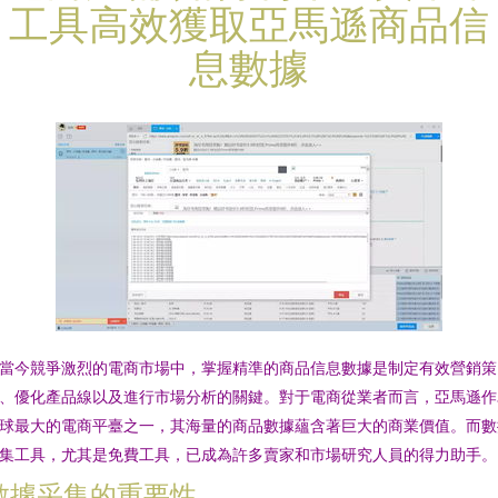
工具高效獲取亞馬遜商品信
息數據
當今競爭激烈的電商市場中，掌握精準的商品信息數據是制定有效營銷策
、優化產品線以及進行市場分析的關鍵。對于電商從業者而言，亞馬遜作
球最大的電商平臺之一，其海量的商品數據蘊含著巨大的商業價值。而數
集工具，尤其是免費工具，已成為許多賣家和市場研究人員的得力助手。
數據采集的重要性