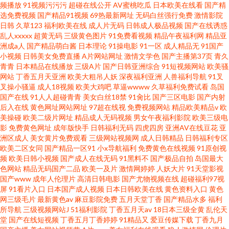
频播放
91视频污污污
超碰在线公开
AV蜜桃吃瓜
日本欧美在线看
国产精
选免费视频
国产精品91视频
69热最新网址
无码白丝强行免费
激情影院
日韩
久草123
福利欧美在线
成人片无码
日韩成人极品视频
国产在线诱惑
乱人xxxxx
超黄无码
三级黄色图片
91免费看视频
精品午夜福利网
精品亚
洲成a人
国产精品萌白酱
日本理论
91操电影
91一区
成人精品无
91国产
小视频
日韩美女免费直播
A片网站网址
激情文学色
国产主播第37页
青久
青青
日本精品在线播放
三级A片
国产日韩亚洲综合
91短视频网站
欧美骚
网站
丁香五月天亚洲
欧美大粗吊人妖
深夜福利亚洲
人兽福利导航
91叉
叉操小骚逼
成人18视频
欧美大鸡吧
草逼wwww
久草福利免费试看
岛国
国产在线
91人人超碰青青
美女白丝18禁
91肏比
国产三区电影
国产内射
后入在线
黄色网址网站网址
97超在线视
免费视频网站
精品欧美精品v
欧
美操碰
欧美二级片网址
精品成人无码视频
男女午夜福利影院
欧美三级电
影
免费黄色网址
成年版快手
日韩福利无码
四虎四房
亚洲AV在线豆花
亚
洲区成人
美女黄片免费观看
三级网站视频网
成人日韩精品
日韩福利专区
欧美二区女同
国产精品一区91
小x导航福利
免费黄色在线视频
91原创视
频
欧美日韩小视频
国产成人在线无码
91黑料不
国产极品自拍
岛国最大
色网站
精品无码国产二品
欧美一及片
激情网婷婷
人妖大片
91天堂影视
国产www
成年人伦理片
高清日韩电影
国产尤物视频在线
超碰福利97视
屏
91看片入口
日本国产成人视频
日本日韩欧美在线
黄色资料入口
黄色
网三级毛片
最新黄色av
麻豆影院免费
五月天堂丁香
国产精品水多
福利
所导航
三级视频网站J
51福利影院
丁香五月天av
18日本三级全黄
乱伦天
堂
国产在线短视频
丁香五月丁香婷婷
91精品又
爱豆传媒下载
丁香九月