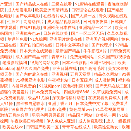
产亚洲
|
国产精品成人在线
|
三级在线看
|
91蜜桃在线观看
|
夜晚爽爽影
院
|
成人动漫电影
|
欧美亚洲高清精品
|
日韩理论在线观看
|
国产精品一
区电影
|
国产成年电影
|
在线看片成人
|
国产人妖一区
|
青久视频在线观
看
|
性插91
|
高清动作片
|
成人精品视频网站
|
日日撸夜夜操
|
日韩爽片
在线观看
|
在线91视频
|
亚洲欧美日本在线
|
亚洲精品一区二区
|
欧美日
韩国内
|
亚洲俺去也av
|
日韩在线欧美
|
国产一区二区无码
|
久草久草视
频
|
草逼的免费
|
91九操网
|
亚洲图片欧美在线
|
亚洲国产视频网站
|
黄色
三级在线
|
国产自拍日韩在线
|
日韩中文字幕综合
|
国产伦理片
|
97精品
免费视频
|
日本天堂在线观看
|
最新国产精品
|
牛牛影院A片
|
日韩免费高
清电影
|
成人国产精品日韩
|
青草A片
|
免费无码网站
|
久久国产影视综合
|
老湿影院福利
|
很黄的网站免费
|
日本不卡影视
|
亚洲三级网址
|
欧美
bbbbbb
|
精品久久国产免费
|
亚洲日韩在线
|
国产高清毛片
|
美女水果视
频天美
|
国产内射后入在线
|
亚洲视频
|
五月天堂网
|
精品久久网站
|
91香
蕉视频
|
91视频亚洲电影
|
午夜福利站
|
日本五级片
|
成人激情网
|
福利撸
影院
|
内射网免费的
|
91视频porn
|
夜色福利院18禁
|
国产无码在线二区
|
超碰午夜羞羞片
|
日本免费黄网站
|
四虎影音8848
|
久草视频免费网
|
成
人免费短视频
|
极品91尤物
|
深夜激情福利动态
|
在线观看免费成人
|
成
人91操
|
黑丝袜自慰喷水
|
亚洲丁香五月
|
日本免费中文字幕
|
免费看片
影院
|
波多野吉衣伦理片
|
日本h免费
|
黄色网址ww
|
91草莓视频网页
|
激情五月综合网
|
男男色网男男视频
|
精品国产网站
|
欧美第一网
|
91操
操网
|
午夜欧美日韩视频
|
伊人色成人亚洲
|
成人偷窥影院
|
成人一级视频
|
欧美在线xx
|
日韩国产欧美一区
|
青青草在线成人
|
欧美性爱熟女
|
欧洲