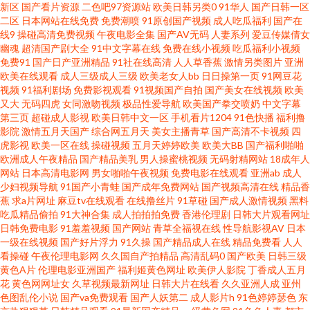
新区
国产看片资源
二色吧97资源站
欧美日韩另类0
91华人
国产日韩一区
二区
日本网站在线免费
免费潮喷
91原创国产视频
成人吃瓜福利
国产在
福利 中文字幕日韩在线播放 麻豆黄色网 AV福利激情 日韩超碰手机福利 国产
线9
操碰高清免费视频
午夜电影全集
国产AV无码
人妻系列
爱豆传媒倩女
幽魂
超清国产剧大全
91中文字幕在线
免费在线小视频
吃瓜福利小视频
免费91
国产日产亚洲精品
91社在线高清
人人草香蕉
激情另类图片
亚洲
超碰人人 伊人影院9998 老湿机福利局影院 日韩高清无码破解 国产自25区 91
欧美在线观看
成人三级成人三级
欧美老女人bb
日日操第一页
91网豆花
视频
91福利剧场
免费影视观看
91视频国产自拍
国产美女在线视频
欧美
成人电影在线直播 欧美日韩另类另类 成人永久免费 香焦视频 九一蜜桃 91唐
又大
无码四虎
女同激吻视频
极品性爱导航
欧美国产拳交喷奶
中文字幕
第三页
超碰成人影视
欧美日韩中文一区
手机看片1204
91色快播
福利撸
影院
激情五月天国产
综合网五月天
美女主播青草
国产高清不卡视频
四
伯虎 青青草社区 成人精品国产 亚洲欧美成人在线电影 久久香蕉色 99热超碰
虎影视
欧美一区在线
操碰视频
五月天婷婷欧美
欧美大BB
国产福利啪啪
欧洲成人午夜精品
国产精品美乳
男人操蜜桃视频
无码射精网站
18成年人
在线 日韩毛毛片 国内自拍2008在线 91久久瑟瑟热 欧美偷窥 超碰在线探花91
网站
日本高清电影网
男女啪啪午夜视频
免费电影在线观看
亚洲ab
成人
少妇视频导航
91国产小青蛙
国产成年免费网站
国产视频高清在线
精品香
蕉
求a片网址
麻豆tv在线观看
在线撸丝片
91草碰
国产成人激情视频
黑料
五月天午夜福利 久草福利资源在线播放 99激情 日韩快播区 国产精精 91大片
吃瓜精品偷拍
91大神合集
成人拍拍拍免费
香港伦理剧
日韩大片观看网址
日韩免费电影
91羞羞视频
国产网站
青草全福视在线
性导航影视AV
日本
在线观看 欧美日韩国产有线 超碰在线a 性爱射精福利社 老湿机福利网站导航
一级在线视频
国产好片浮力
91久操
国产精品成人在线
精品免费看
人人
看操碰
午夜伦理电影网
久久国自产拍精品
高清乱码0
国产欧美
日韩三级
黄色A片
伦理电影亚洲国产
福利姬黄色网址
欧美伊人影院
丁香成人五月
ts在线视频 熟女后入 国厂自拍 91超碰在线长腿 欧美精品区 操碰久久 天天撸
花
黄色网网址女
久草视频最新网址
日韩大片在线看
久久亚洲人成
亚州
色图乱伦小说
国产va免费观看
国产人妖第二
成人影片h
91色婷婷瑟色
东
天天日天天操 韩国av在线免费观 91黄色仓库 人妖狼人另类 福利姬91视频网